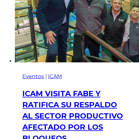
Eventos
|
ICAM
ICAM VISITA FABE Y
RATIFICA SU RESPALDO
AL SECTOR PRODUCTIVO
AFECTADO POR LOS
BLOQUEOS