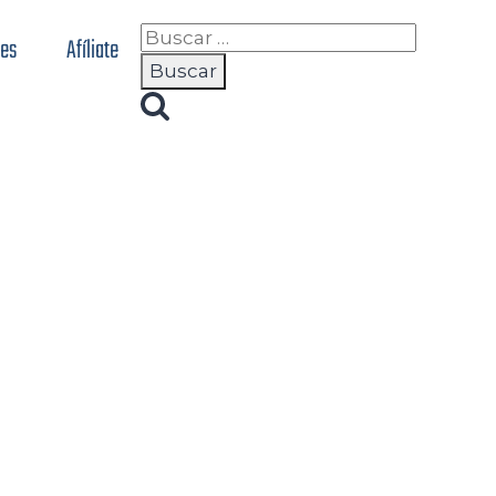
nes
Afíliate