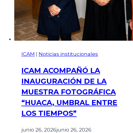
ICAM
|
Noticias institucionales
ICAM ACOMPAÑÓ LA
INAUGURACIÓN DE LA
MUESTRA FOTOGRÁFICA
“HUACA, UMBRAL ENTRE
LOS TIEMPOS”
junio 26, 2026
junio 26, 2026