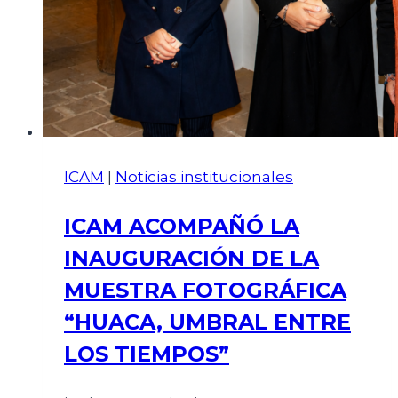
ICAM
|
Noticias institucionales
ICAM ACOMPAÑÓ LA
INAUGURACIÓN DE LA
MUESTRA FOTOGRÁFICA
“HUACA, UMBRAL ENTRE
LOS TIEMPOS”