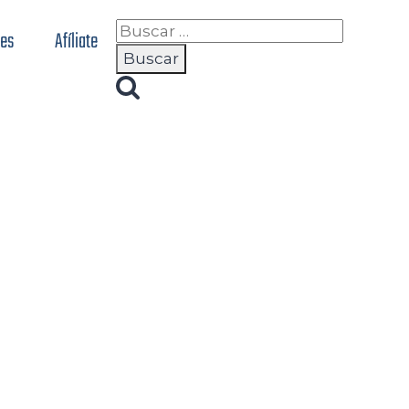
nes
Afíliate