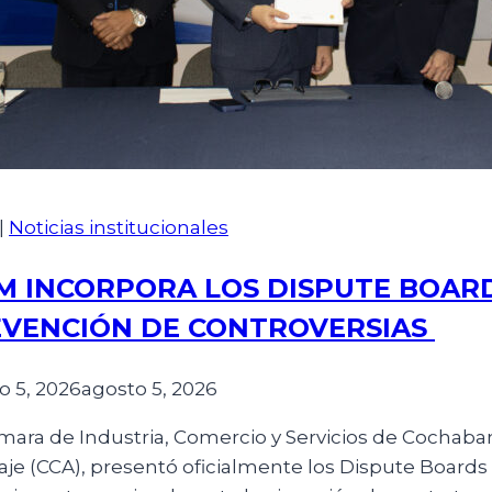
|
Noticias institucionales
M INCORPORA LOS DISPUTE BOAR
VENCIÓN DE CONTROVERSIAS
o 5, 2026
agosto 5, 2026
mara de Industria, Comercio y Servicios de Cochabam
raje (CCA), presentó oficialmente los Dispute Board