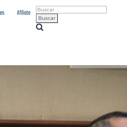
nes
Afíliate