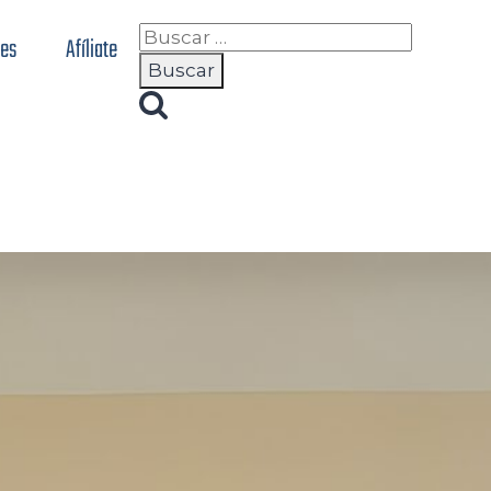
nes
Afíliate