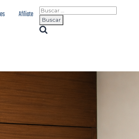
nes
Afíliate