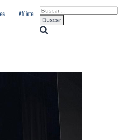
nes
Afíliate