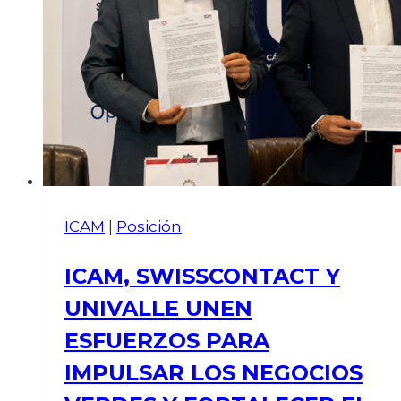
ICAM
|
Posición
ICAM, SWISSCONTACT Y
UNIVALLE UNEN
ESFUERZOS PARA
IMPULSAR LOS NEGOCIOS