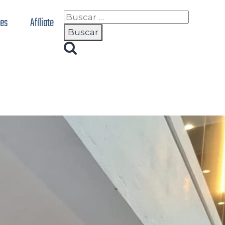
nes
Afíliate