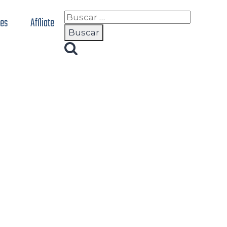
nes
Afíliate