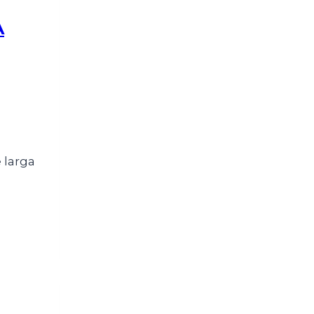
A
 larga