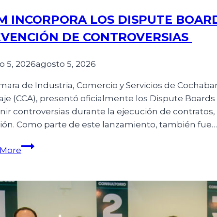
M INCORPORA LOS DISPUTE BOAR
VENCIÓN DE CONTROVERSIAS
o 5, 2026
agosto 5, 2026
mara de Industria, Comercio y Servicios de Cochabam
raje (CCA), presentó oficialmente los Dispute Board
nir controversias durante la ejecución de contratos,
ión. Como parte de este lanzamiento, también fue…
 More