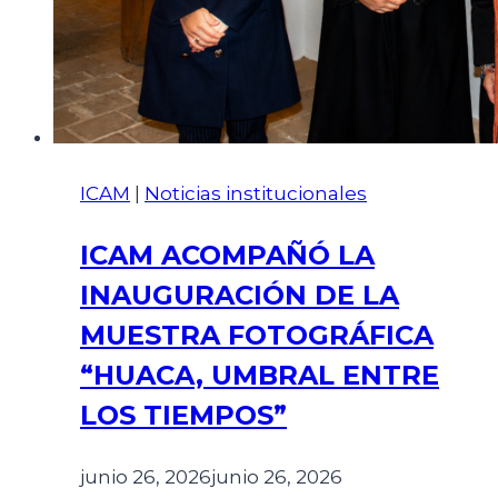
ICAM
|
Noticias institucionales
ICAM ACOMPAÑÓ LA
INAUGURACIÓN DE LA
MUESTRA FOTOGRÁFICA
“HUACA, UMBRAL ENTRE
LOS TIEMPOS”
junio 26, 2026
junio 26, 2026