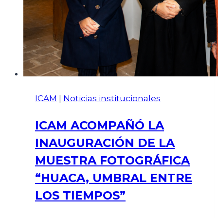
ICAM
|
Noticias institucionales
ICAM ACOMPAÑÓ LA
INAUGURACIÓN DE LA
MUESTRA FOTOGRÁFICA
“HUACA, UMBRAL ENTRE
LOS TIEMPOS”