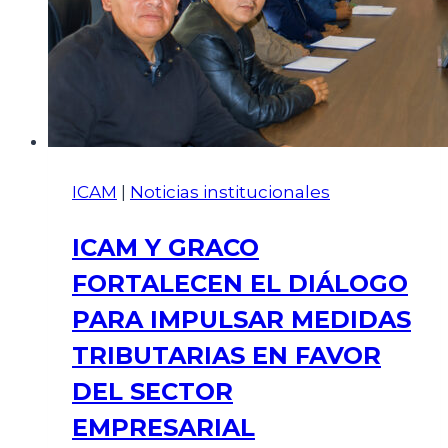
ICAM
|
Noticias institucionales
ICAM Y GRACO
FORTALECEN EL DIÁLOGO
PARA IMPULSAR MEDIDAS
TRIBUTARIAS EN FAVOR
DEL SECTOR
EMPRESARIAL