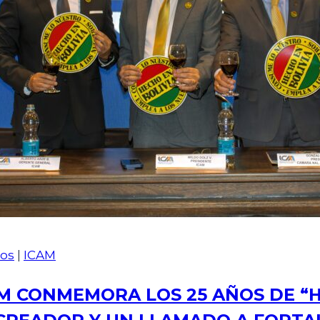
os
|
ICAM
M CONMEMORA LOS 25 AÑOS DE “H