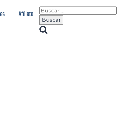
nes
Afíliate