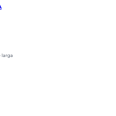
A
 larga