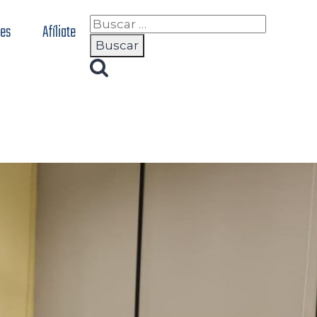
nes
Afíliate