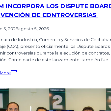
M INCORPORA LOS DISPUTE BOAR
VENCIÓN DE CONTROVERSIAS
o 5, 2026
agosto 5, 2026
mara de Industria, Comercio y Servicios de Cochabam
raje (CCA), presentó oficialmente los Dispute Board
nir controversias durante la ejecución de contratos,
ión. Como parte de este lanzamiento, también fue…
 More