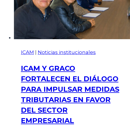
ICAM
|
Noticias institucionales
ICAM Y GRACO
FORTALECEN EL DIÁLOGO
PARA IMPULSAR MEDIDAS
TRIBUTARIAS EN FAVOR
DEL SECTOR
EMPRESARIAL