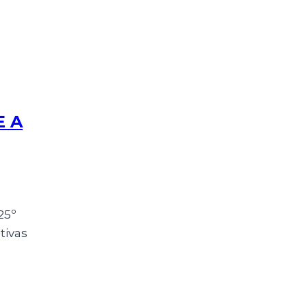
E A
25º
tivas