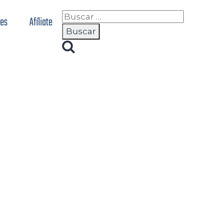
nes
Afíliate