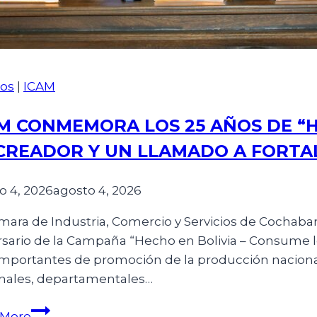
os
|
ICAM
M CONMEMORA LOS 25 AÑOS DE “H
CREADOR Y UN LLAMADO A FORTA
o 4, 2026
agosto 4, 2026
mara de Industria, Comercio y Servicios de Cochab
rsario de la Campaña “Hecho en Bolivia – Consume lo 
mportantes de promoción de la producción naciona
nales, departamentales…
 More