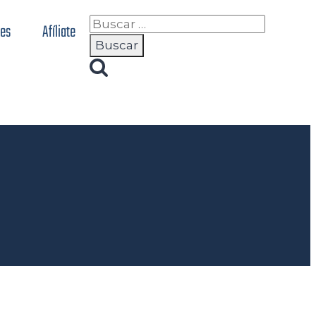
nes
Afíliate