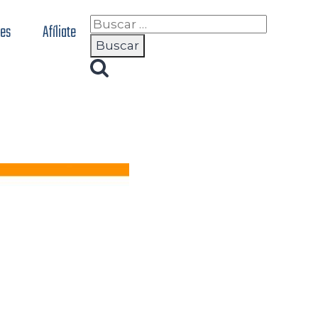
nes
Afíliate