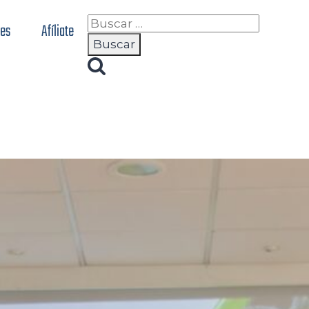
nes
Afíliate