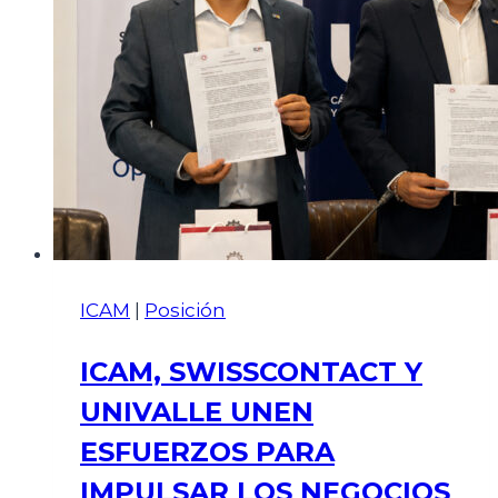
ICAM
|
Posición
ICAM, SWISSCONTACT Y
UNIVALLE UNEN
ESFUERZOS PARA
IMPULSAR LOS NEGOCIOS