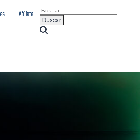
nes
Afíliate