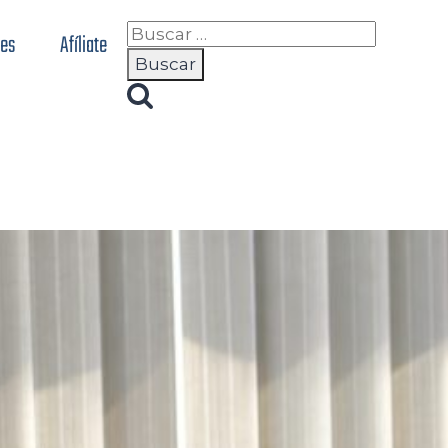
nes
Afíliate