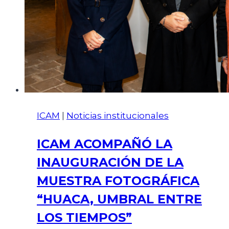
ICAM
|
Noticias institucionales
ICAM ACOMPAÑÓ LA
INAUGURACIÓN DE LA
MUESTRA FOTOGRÁFICA
“HUACA, UMBRAL ENTRE
LOS TIEMPOS”