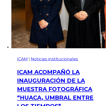
ICAM
|
Noticias institucionales
ICAM ACOMPAÑÓ LA
INAUGURACIÓN DE LA
MUESTRA FOTOGRÁFICA
“HUACA, UMBRAL ENTRE