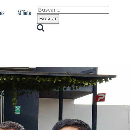
nes
Afíliate